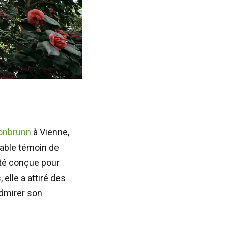
hönbrunn
à Vienne,
table témoin de
été conçue pour
elle a attiré des
admirer son